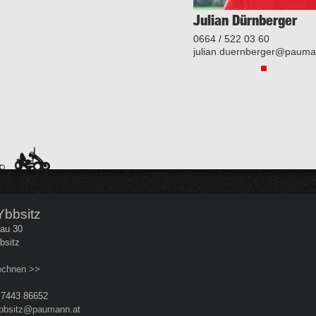
Julian Dürnberger
0664 / 522 03 60
julian.duernberger@pauma
 Ybbsitz
au 30
bsitz
echnen >>
 7443 86652
bbsitz@paumann.at