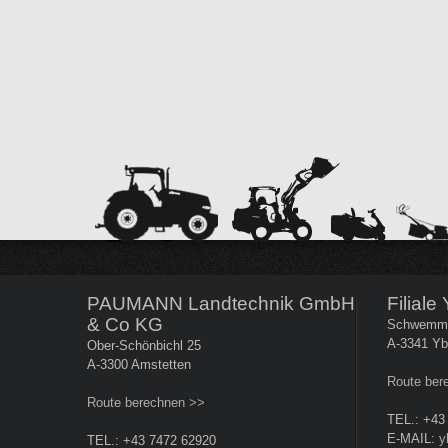
PAUMANN Landtechnik GmbH
Filiale
& Co KG
Schwemm
A-3341 Yb
Ober-Schönbichl 25
A-3300 Amstetten
Route ber
Route berechnen >>
TEL.: +43
E-MAIL:
y
TEL.: +43 7472 62920