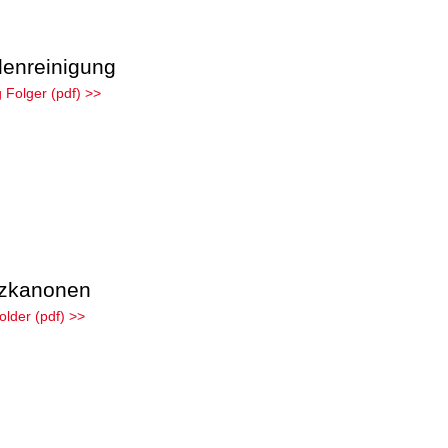
enreinigung
 Folger (pdf) >>
zkanonen
lder (pdf) >>