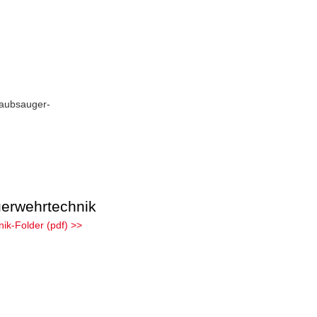
taubsauger-
erwehrtechnik
ik-Folder (pdf) >>