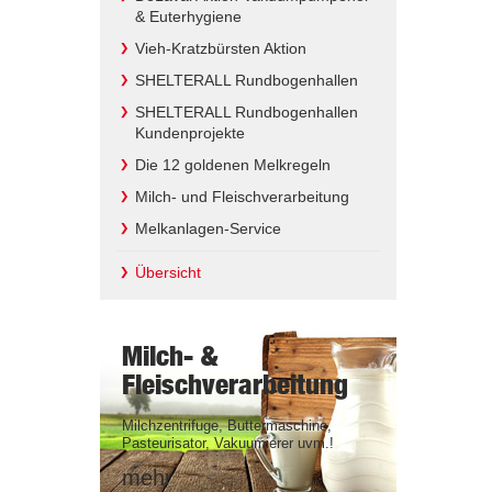
& Euterhygiene
Vieh-Kratzbürsten Aktion
SHELTERALL Rundbogenhallen
SHELTERALL Rundbogenhallen
Kundenprojekte
Die 12 goldenen Melkregeln
Milch- und Fleischverarbeitung
Melkanlagen-Service
Übersicht
Milch- &
Fleischverarbeitung
Milchzentrifuge, Buttermaschine,
Pasteurisator, Vakuumierer uvm.!
mehr