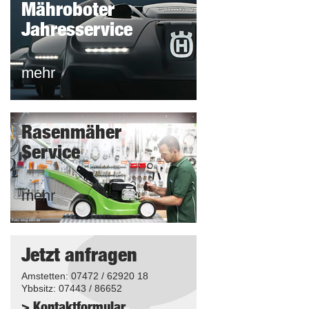
Mähroboter
Jahresservice
mehr
Rasenmäher
Service
mehr
Jetzt anfragen
Amstetten: 07472 / 62920 18
Ybbsitz: 07443 / 86652
> Kontaktformular