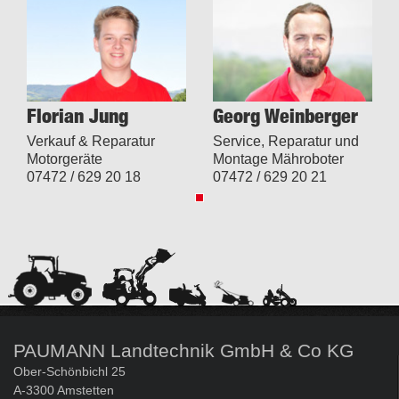
Florian Jung
Georg Weinberger
Verkauf & Reparatur
Service, Reparatur und
Motorgeräte
Montage Mähroboter
07472 / 629 20 18
07472 / 629 20 21
PAUMANN Landtechnik GmbH & Co KG
Ober-Schönbichl 25
A-3300 Amstetten